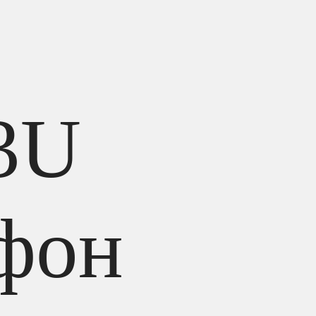
3U
ефон