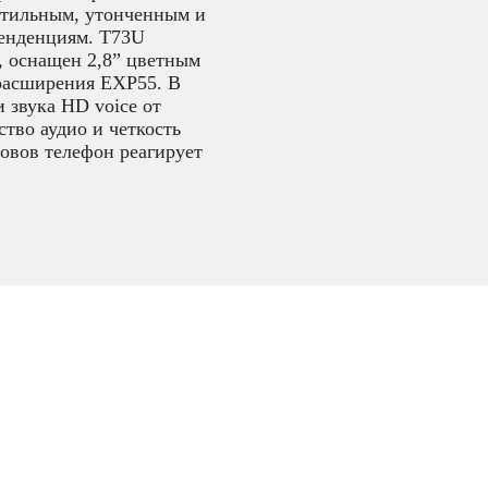
стильным, утонченным и
енденциям. T73U
, оснащен 2,8” цветным
 расширения EXP55. В
 звука HD voice от
ство аудио и четкость
овов телефон реагирует
,
IP