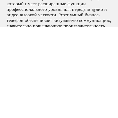
который имеет расширенные функции
профессионального уровня для передачи аудио и
видео высокой четкости. Этот умный бизнес-
телефон обеспечивает визуальную коммуникацию,
значительно повышающую производительность
сотрудников. Оснащенный операционной
системой Android 9.0, SIP-T58W with camera
представляет более лаконичный и деловой новый
интерфейс, значительно повышая эффективность
работы пользователя. С помощью съемной 5 МП
HD-камеры CAM50, пользователь может
подключаться к видеоконференциям прямо со
своего рабочего места.
IP телефония
,
IP телефоны