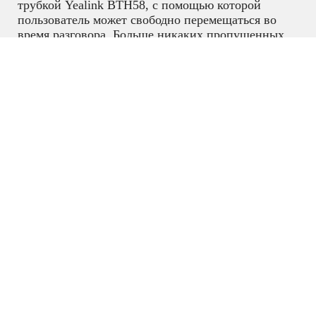
трубкой Yealink BTH58, с помощью которой
пользователь может свободно перемещаться во
время разговора. Больше никаких пропущенных
звонков из-за отсутствия на рабочем месте!
Дальность действия BTH58 до 10 метров, что
делает SIP-T58W Pro with camera более удобным
рабочим инструментом для офисных сотрудников.
Оснащенный операционной системой Android 9.0,
SIP-T58W Pro with camera представляет более
лаконичный и деловой новый интерфейс,
значительно повышая эффективность работы
пользователя. С помощью съемной 5 МП HD-
камеры CAM50, пользователь может подключаться
к видеоконференциям прямо со своего рабочего
места.