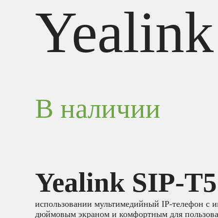
Yealink
В наличии
Yealink SIP-T
использовании мультимедийный IP-телефон с 
дюймовым экраном и комфортным для пользова