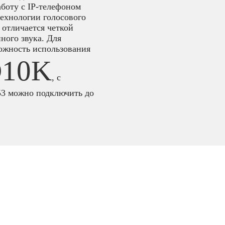
боту с IP-телефоном
технологии голосового
 отличается четкой
ного звука. Для
ожность использования
D10K
, с
53 можно подключить до
я
,
IP