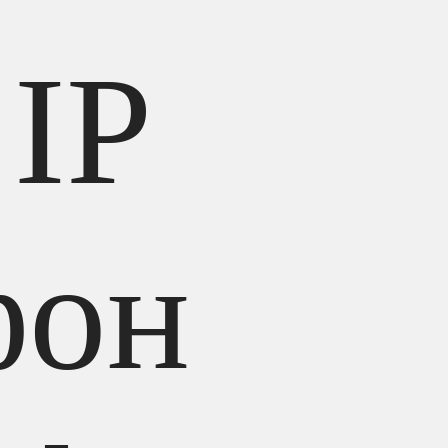
 IP
фон