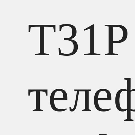
T31P
теле