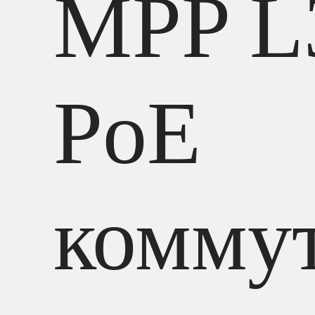
MPP L
PoE
комму