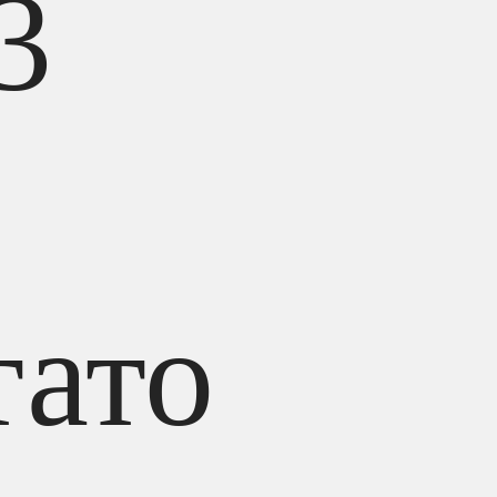
3
тато