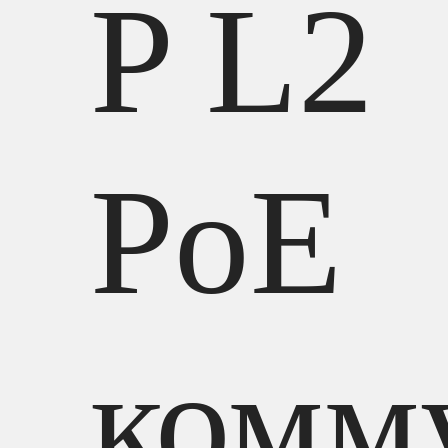
P L2
PoE
комм