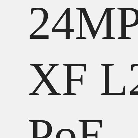
24MP
XF L
PoE