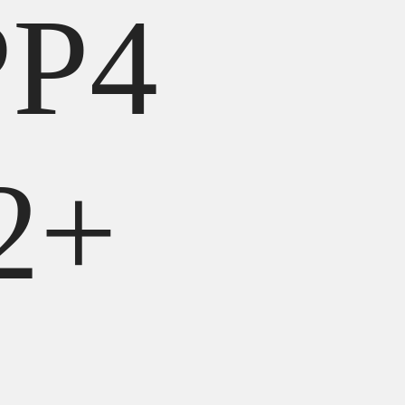
P4
2+