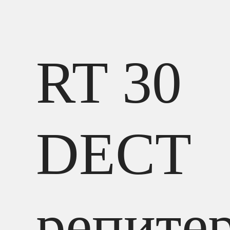
RT 30
DECT
репите