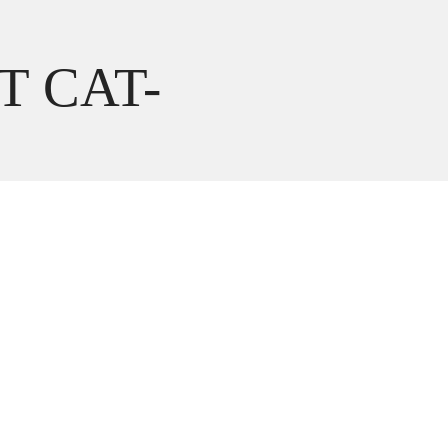
T CAT-
диуса
е