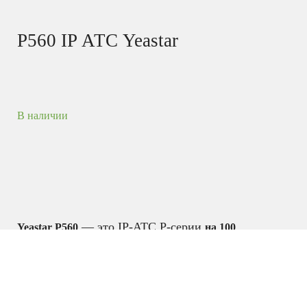
P560 IP АТС Yeastar
В наличии
— это IP-АТС P-серии
Yeastar P560
на 100
( может
абонентов и 30 одновременных вызовов
расширяться
). IP-АТС
до 200 абонентов и 60 вызовов
P560 обладает модульной структурой и может
комплектоваться одними и теми-же
интерфейсными модулями расширения, которые