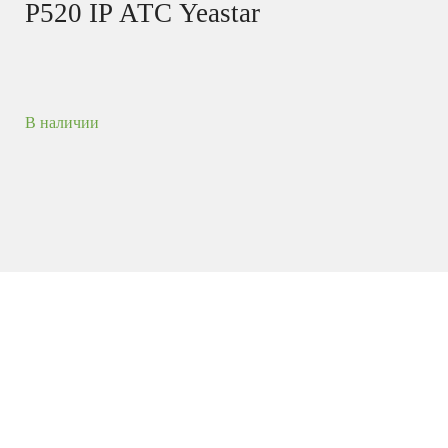
P520 IP АТС Yeastar
В наличии
— это IP-АТС P-серии на
Yeastar P520
20
и
. IP-АТС
абонентов
10 одновременных вызовов
P520 обладает модульной структурой и может
комплектоваться одними и теми-же
интерфейсными модулями расширения, которые
используются в IP-АТС S-серии.