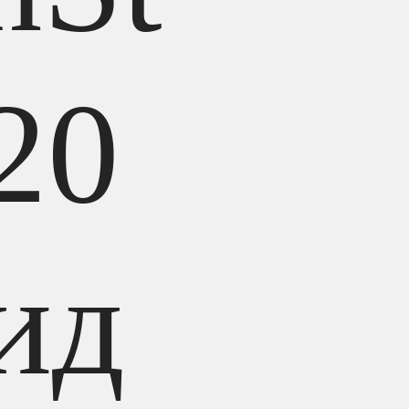
20
ид