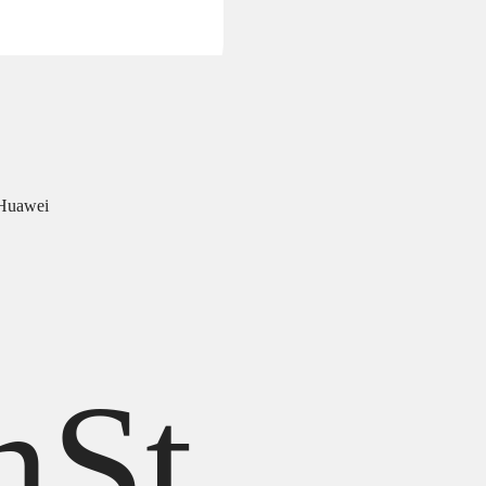
Huawei
nSt