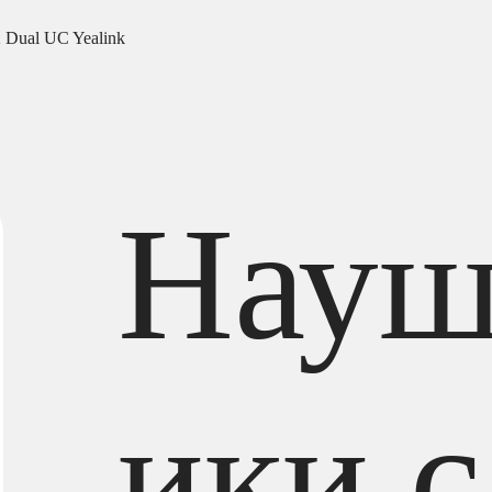
Dual UC Yealink
Нау
ики с