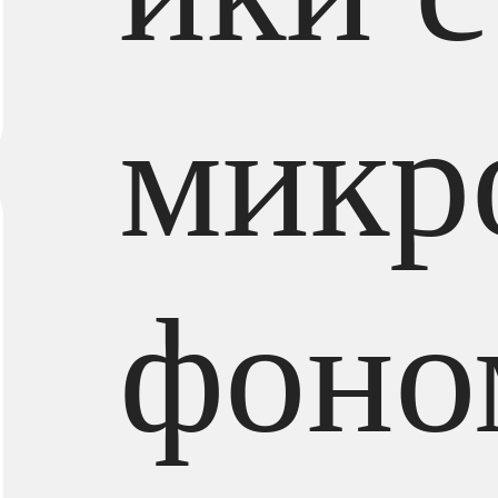
микр
фоно