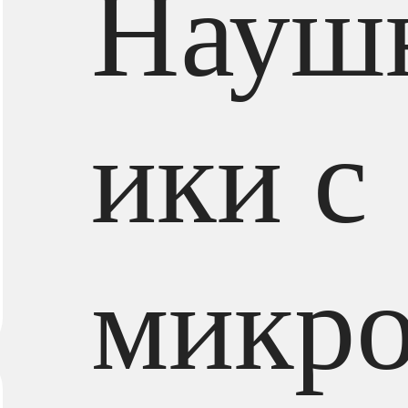
Науш
ики с
микр