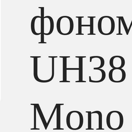
фоно
UH38
Mono