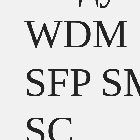
WDM
SFP S
SC