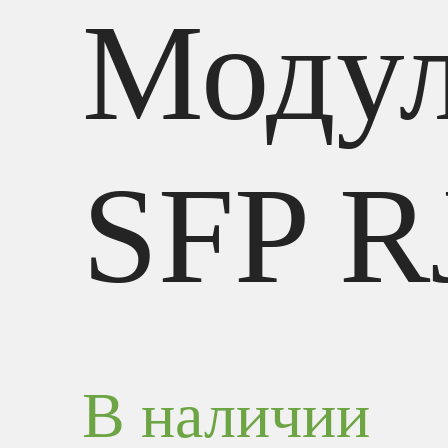
Моду
SFP R
В наличии