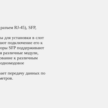
разъем RJ-45), SFP,
ны для установки в слот
ают подключение его к
торы SFP поддерживают
я различные модули,
ование к различным
 одномодовое
вает передачу данных по
метров.