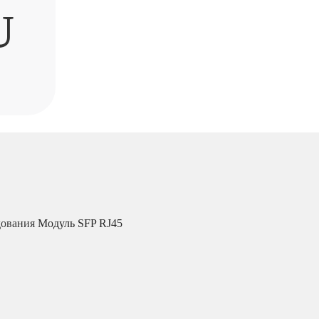
U
дования
Модуль SFP RJ45