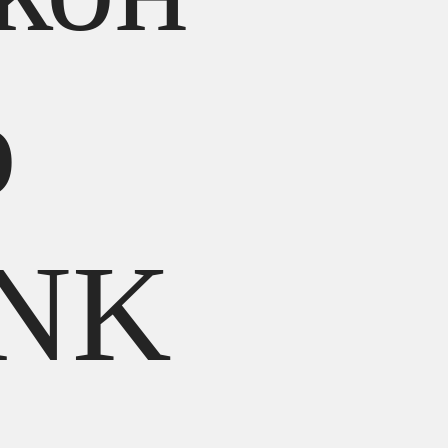
р
INK