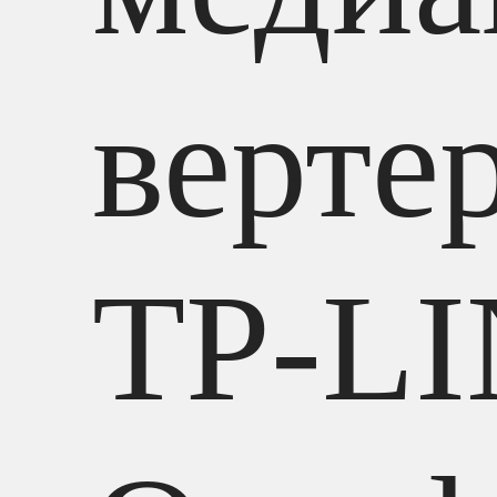
верте
TP-L