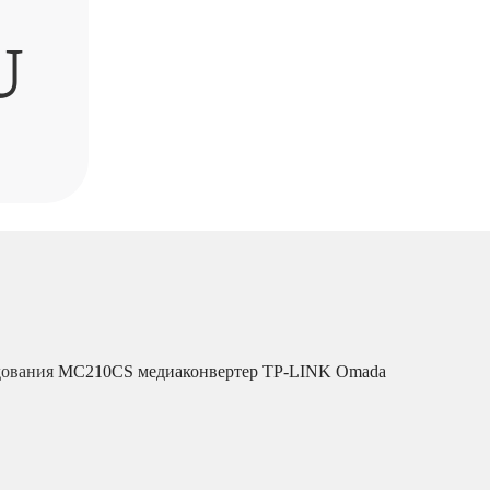
U
дования
MC210CS медиаконвертер TP-LINK Omada