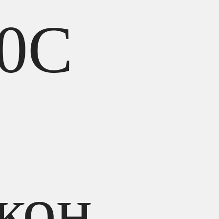
0C
кон