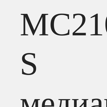
MC21
S
медиа