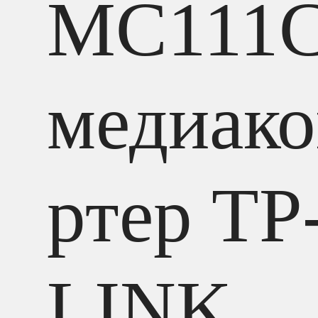
MC111
медиако
ртер TP
LINK