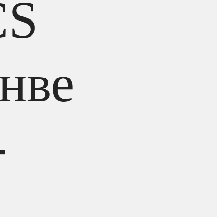
CS
нве
-