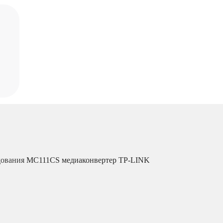
дования
MC111CS медиаконвертер TP-LINK