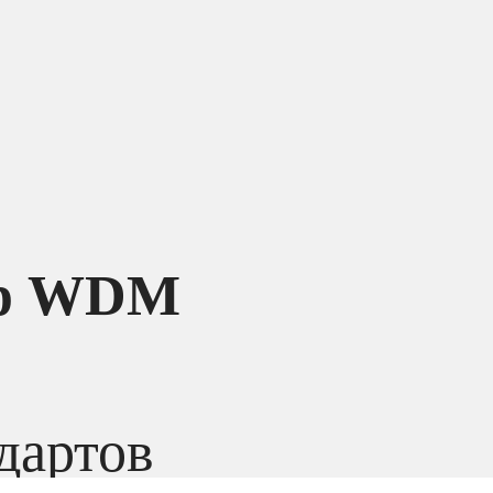
ер WDM
дартов