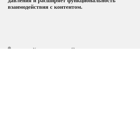
давления и расширяет функциональность
взаимодействия с контентом.
Комплектующие
,
Персональные компьютеры,
моноблоки и ноутбуки
1 826