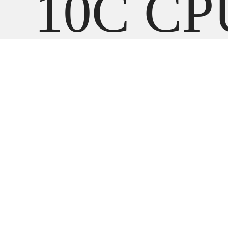
10C CP
8C
GPU,1
unified