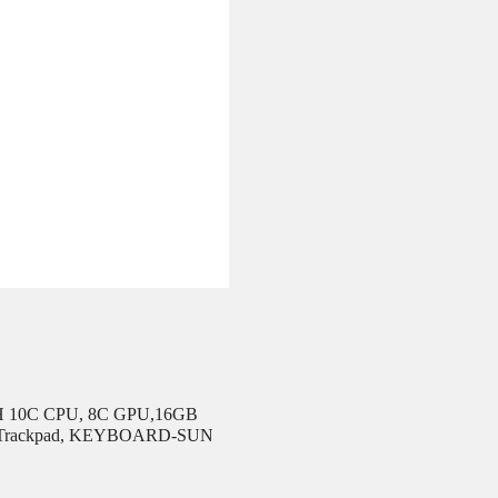
ITH 10C CPU, 8C GPU,16GB
ouch Trackpad, KEYBOARD-SUN