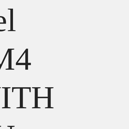
el
M4
ITH