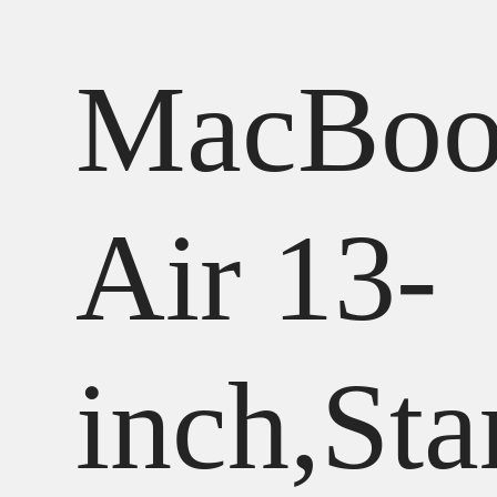
MacBoo
Air 13-
inch,Sta