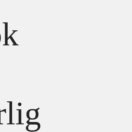
k
rlig