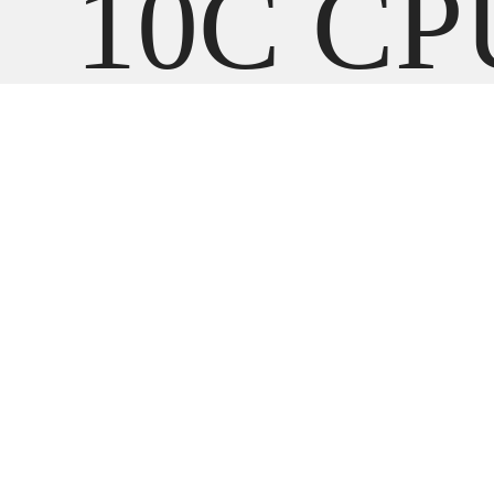
10C CP
8C
GPU,1
unified