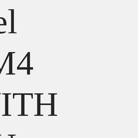
el
M4
ITH