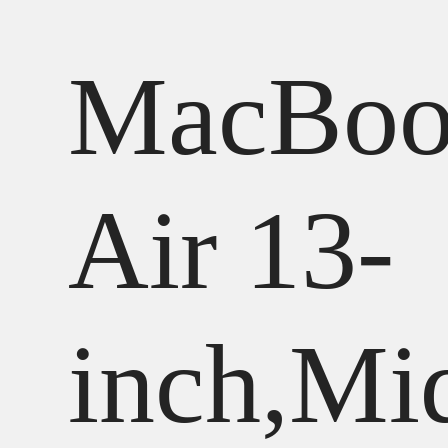
MacBoo
Air 13-
inch,Mi