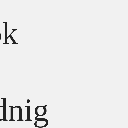
k
dnig