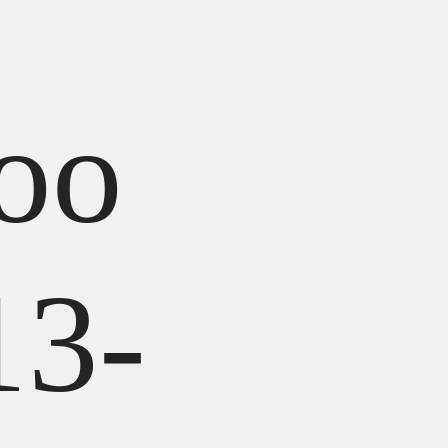
oo
13-