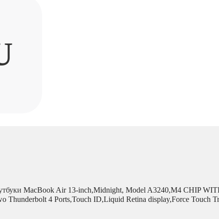
U
утбуки
MacBook Air 13-inch,Midnight, Model A3240,M4 CHIP W
o Thunderbolt 4 Ports,Touch ID,Liquid Retina display,Force To