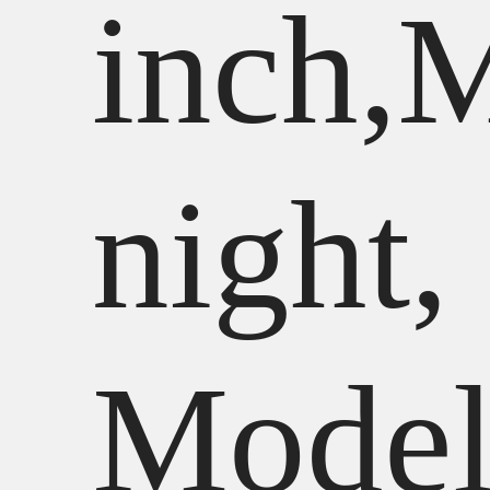
inch,
night,
Mode