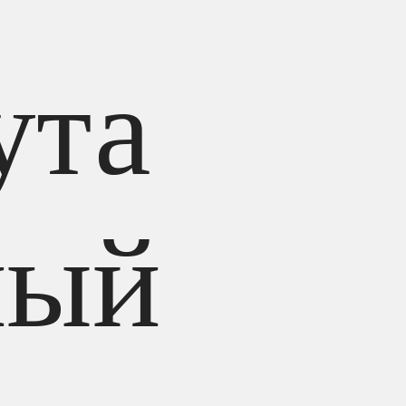
ута
ный