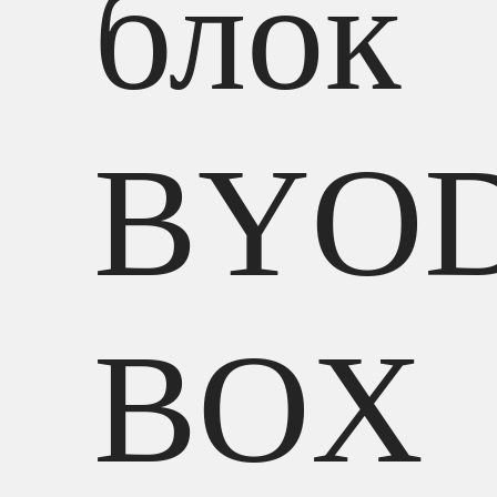
блок
BYOD
BOX