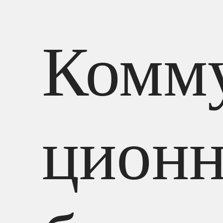
Комм
цион