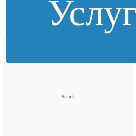
Услу
Search