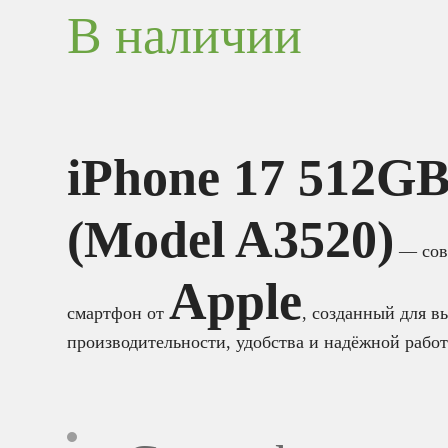
В наличии
iPhone 17 512GB
(Model A3520)
— сов
Apple
смартфон от
, созданный для в
производительности, удобства и надёжной рабо