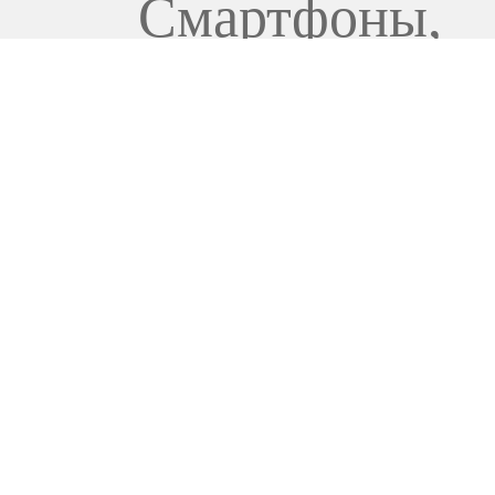
Смартфоны
,
Смартфоны и 
17 899
000
UZS