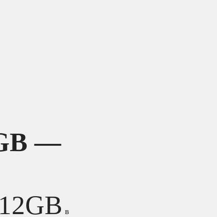
2GB —
512GB
в