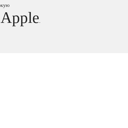
окую
Apple
т
.
и