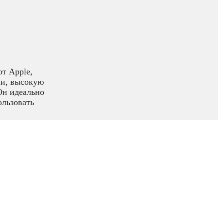
от Apple,
ии, высокую
Он идеально
ользовать
ого