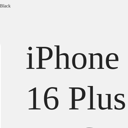
 Black
iPhone
16 Plus