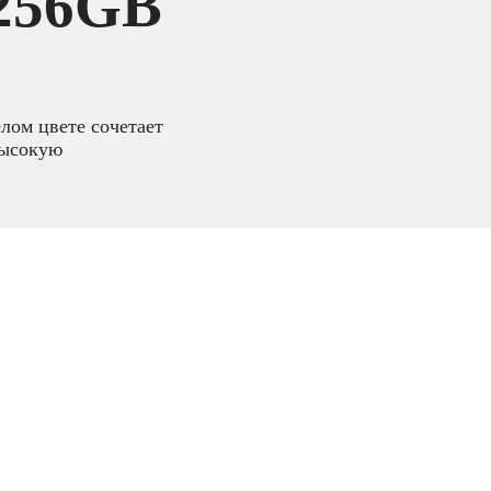
 256GB
лом цвете сочетает
высокую
и