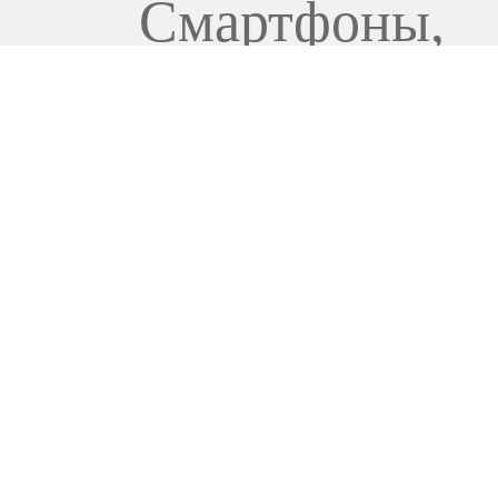
Смартфоны
,
Смартфоны и 
15 399
000
UZS