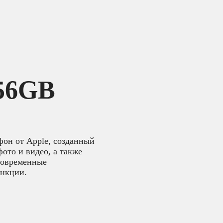
256GB
фон от Apple, созданный
фото и видео, а также
 современные
ункции.