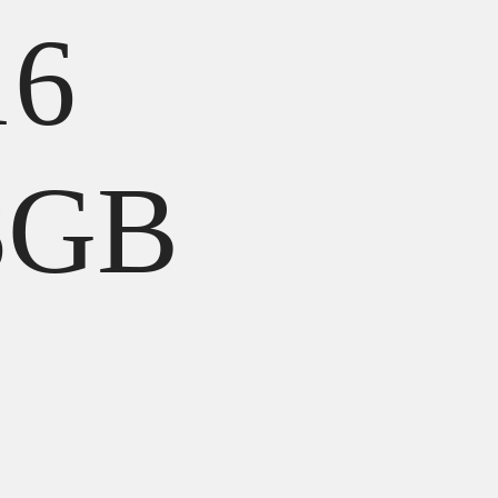
16
8GB