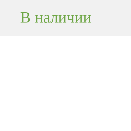
В наличии
iPad mini Wi‑F
— Space Grey (
A2993)
iPad mini Wi‑Fi 512GB в элегантном цвете Spac
и мощный планшет, который сочетает современ