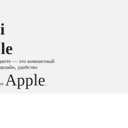
i
le
 цвете — это компактный
изайн, удобство
Apple
 от
.