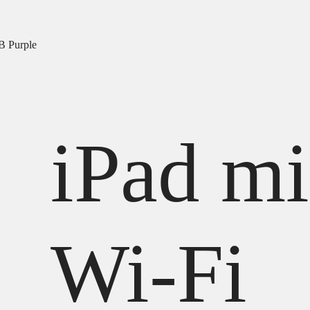
B Purple
iPad mi
Wi-Fi