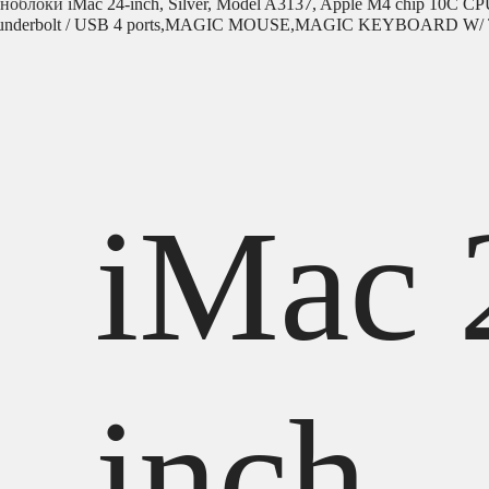
ноблоки
iMac 24-inch, Silver, Model A3137, Apple M4 chip 10C 
Four Thunderbolt / USB 4 ports,MAGIC MOUSE,MAGIC KEYBOARD W
iMac 
inch,