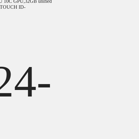
CPU 10C GPU,32GB unified
/ TOUCH ID-
24-