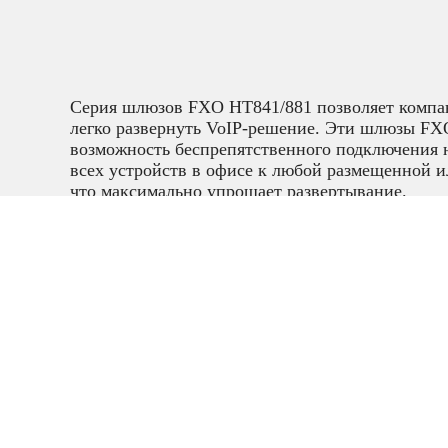
Серия шлюзов FXO HT841/881 позволяет компа
легко развернуть VoIP-решение. Эти шлюзы FX
возможность беспрепятственного подключения 
всех устройств в офисе к любой размещенной и
что максимально упрощает развертывание.
IP телефония
шлюзы и
двухпроводн