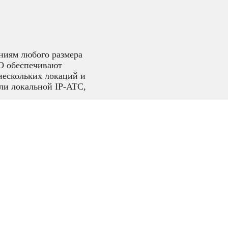
ниям любого размера
O обеспечивают
нескольких локаций и
ли локальной IP-АТС,
,
VoIP
ые PoE