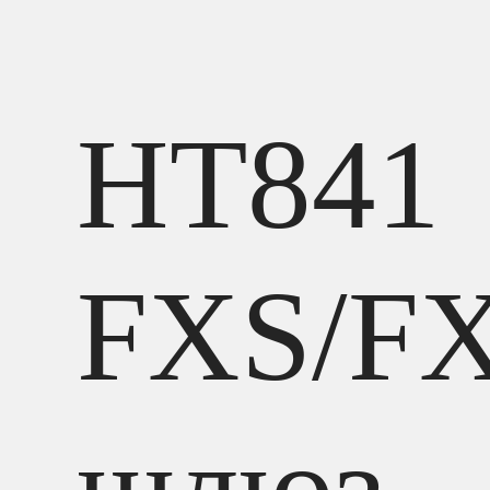
HT841
FXS/F
шлюз