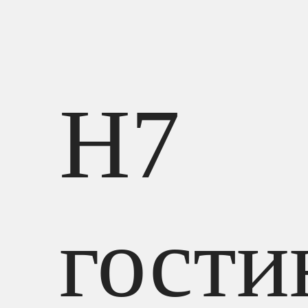
H7
гости