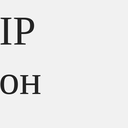
IP
фон