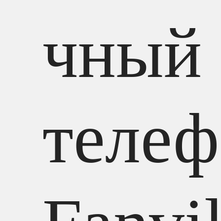
чный 
теле