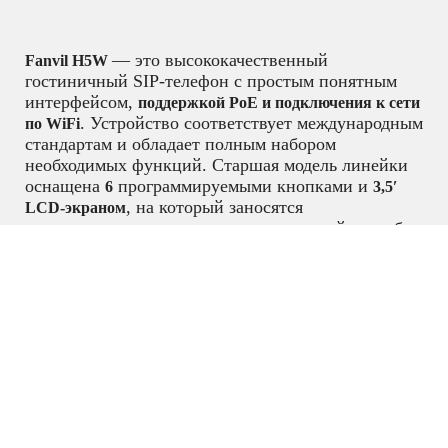
— это высококачественный
Fanvil H5W
гостиничный SIP-телефон с простым понятным
интерфейсом,
поддержкой PoE и подключения к сети
. Устройство соответствует международным
по WiFi
стандартам и обладает полным набором
необходимых функций. Старшая модель линейки
оснащена
программируемыми кнопками и
6
3,5′
, на который заносятся
LCD-экраном
установленные на каждую из кнопок действия без
использования бумажных носителей. Поддержка
нескольких языков в таком случае важна для
международных отелей. Модель оснащена
USB-
и других
портом для зарядки мобильных телефонов
устройств. Все это делает Fanvil H5 идеальным
решением для гостиниц высокого класса и для
номеров класса
в любых отелях.
Lux