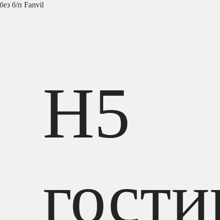
ез б/п Fanvil
H5
гости