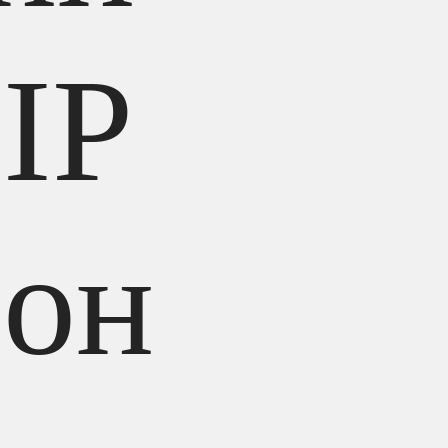
IP
фон