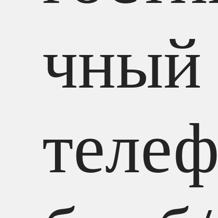
чный 
теле