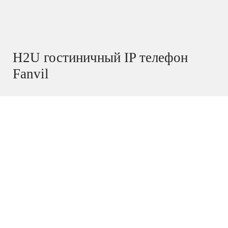
H2U гостиничный IP телефон
Fanvil
В наличии
Fanvil H2U
— универсальный SIP-телефон для
ванных комнат и служебных помещений. Устройство
соответствует международным стандартам, обладает