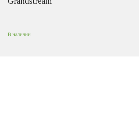
Grandstream
В наличии
Гигабитные шлюзы с высокой плотностью каналов
Серия гигабитных шлюзов FXS GXW4200 v2
позволяет предприятиям любого размера создавать
экономичные гибридные IP- и аналоговые
телефонные системы, которые обеспечивают
преимущества VoIP-коммуникаций и используют
преимущества гигабитных скоростей