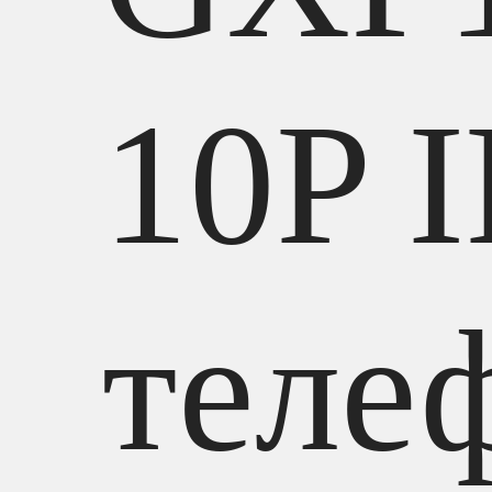
10P I
теле