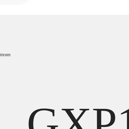
tream
GXP