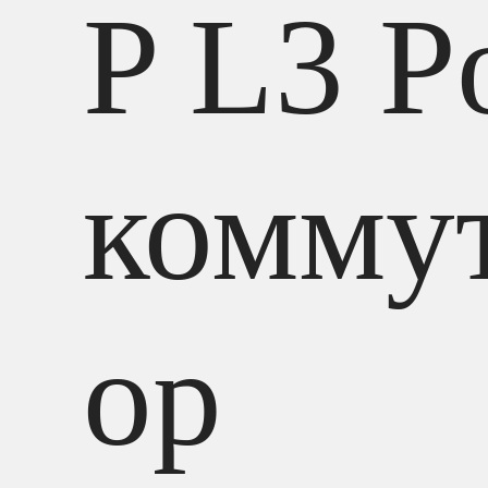
P L3 P
комму
ор