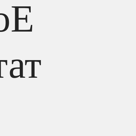
oE
тат