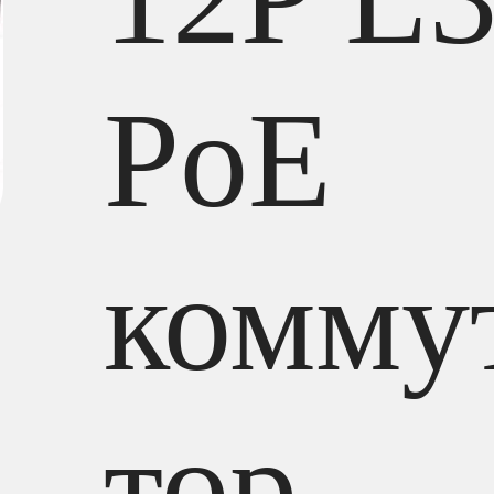
PoE
комму
тор