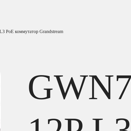
3 PoE коммутатор Grandstream
GWN7
12P L