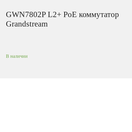
GWN7802P L2+ PoE коммутатор
Grandstream
В наличии
Управляемые сетевые коммутаторы 2-го уровня
Серия GWN7800 — это управляемые сетевые
коммутаторы 2-го уровня, которые позволяют
малым и средним предприятиям создавать
масштабируемые, защищенные,