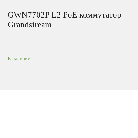
GWN7702P L2 PoE коммутатор
Grandstream
В наличии
Неуправляемые сетевые коммутаторы
серии GWN7700 — это неуправляемые сетевые
коммутаторы, которые обеспечивают быстрый и
экономичный способ подключения к
высокоскоростным