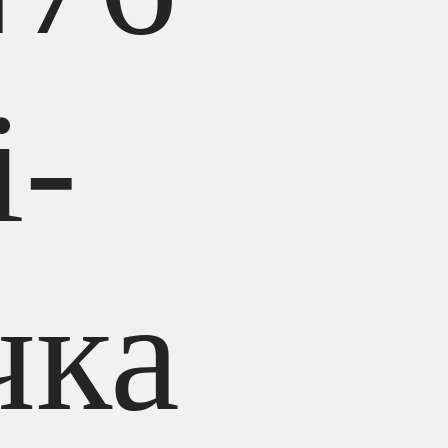
i-
чка