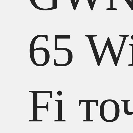
65 W
Fi то