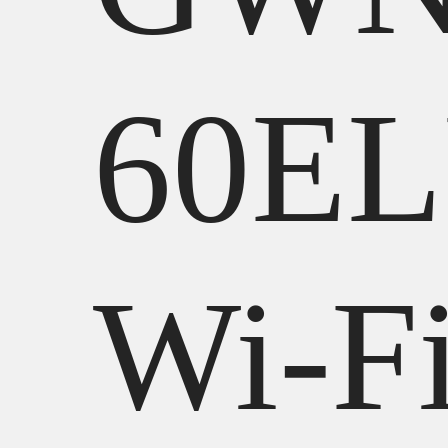
60E
Wi-F