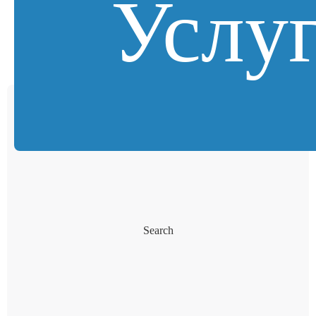
Услу
Search