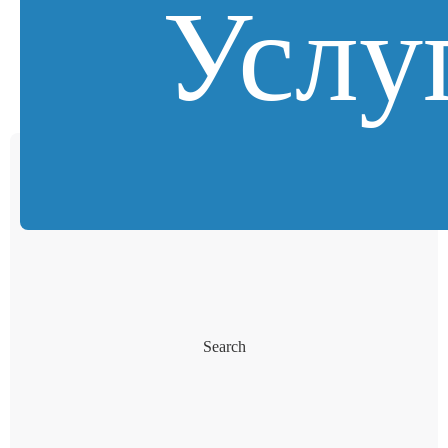
Услу
Search