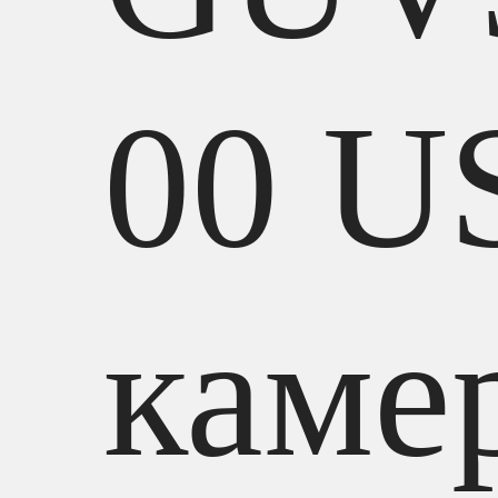
00 U
каме