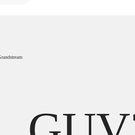
randstream
GUV