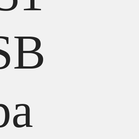
SB
ра