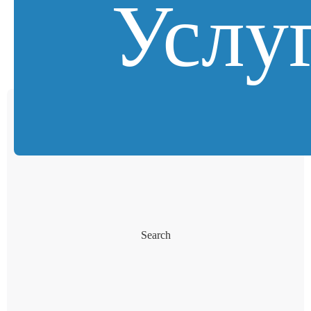
Услу
Search